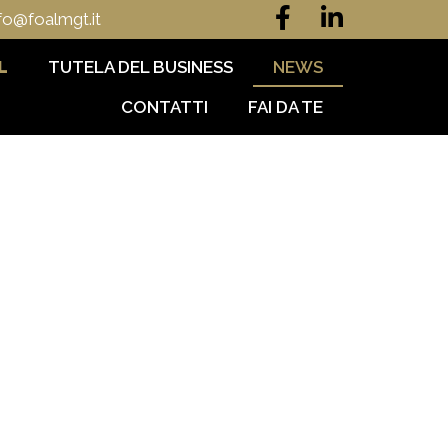
fo@foalmgt.it
L
TUTELA DEL BUSINESS
NEWS
CONTATTI
FAI DA TE