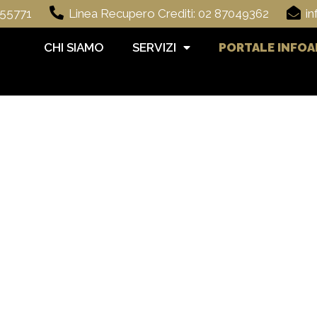
055771
Linea Recupero Crediti: 02 87049362
in
CHI SIAMO
SERVIZI
PORTALE INFOA