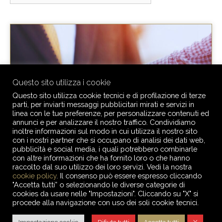
Questo sito utilizza i cookie
Questo sito utilizza cookie tecnici e di profilazione di terze
parti, per inviarti messaggi pubblicitari mirati e servizi in
linea con le tue preferenze, per personalizzare contenuti ed
annunci e per analizzare il nostro traffico. Condividiamo
inoltre informazioni sul modo in cui utilizza il nostro sito
con i nostri partner che si occupano di analisi dei dati web,
NEL PROCEDIMENTO DI
pubblicità e social media, i quali potrebbero combinarle
con altre informazioni che ha fornito loro o che hanno
OPPOSIZIONE AL DECRETO
raccolto dal suo utilizzo dei loro servizi. Vedi la nostra
cookie policy
. Il consenso può essere espresso cliccando
INGIUNTIVO LA RIFORMA
"Accetta tutti” o selezionando le diverse categorie di
CARTABIA STABILISCE CHE
cookies da usare nelle "Impostazioni". Cliccando su "X" si
procede alla navigazione con uso dei soli cookie tecnici.
È ONERE DEL CREDITORE